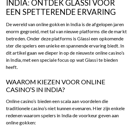
INDIA: ONTDEK GLASSI VOOR
EEN SPETTERENDE ERVARING
De wereld van online gokken in India is de afgelopen jaren
enorm gegroeid, met tal van nieuwe platforms die de markt
betreden. Onder deze platforms is
Glassi
een opkomende
ster die spelers een unieke en spannende ervaring biedt. In
dit artikel gaan we dieper in op de nieuwste online casino’s
in India, met een speciale focus op wat Glassi te bieden
heeft.
WAAROM KIEZEN VOOR ONLINE
CASINO’S IN INDIA?
Online casino’s bieden een scala aan voordelen die
traditionele casino’s niet kunnen evenaren. Hier zijn enkele
redenen waarom spelers in India de voorkeur geven aan
online gokken: