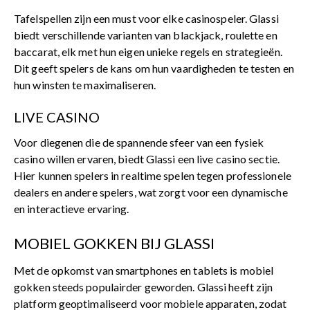
Tafelspellen zijn een must voor elke casinospeler. Glassi
biedt verschillende varianten van blackjack, roulette en
baccarat, elk met hun eigen unieke regels en strategieën.
Dit geeft spelers de kans om hun vaardigheden te testen en
hun winsten te maximaliseren.
LIVE CASINO
Voor diegenen die de spannende sfeer van een fysiek
casino willen ervaren, biedt Glassi een live casino sectie.
Hier kunnen spelers in realtime spelen tegen professionele
dealers en andere spelers, wat zorgt voor een dynamische
en interactieve ervaring.
MOBIEL GOKKEN BIJ GLASSI
Met de opkomst van smartphones en tablets is mobiel
gokken steeds populairder geworden. Glassi heeft zijn
platform geoptimaliseerd voor mobiele apparaten, zodat