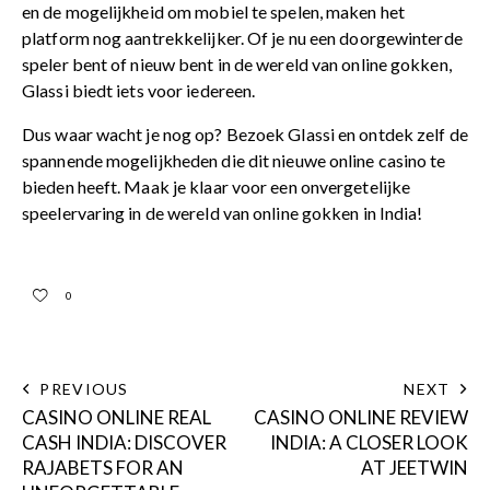
en de mogelijkheid om mobiel te spelen, maken het
platform nog aantrekkelijker. Of je nu een doorgewinterde
speler bent of nieuw bent in de wereld van online gokken,
Glassi biedt iets voor iedereen.
Dus waar wacht je nog op? Bezoek
Glassi
en ontdek zelf de
spannende mogelijkheden die dit nieuwe online casino te
bieden heeft. Maak je klaar voor een onvergetelijke
speelervaring in de wereld van online gokken in India!
0
PREVIOUS
NEXT
CASINO ONLINE REAL
CASINO ONLINE REVIEW
CASH INDIA: DISCOVER
INDIA: A CLOSER LOOK
RAJABETS FOR AN
AT JEETWIN