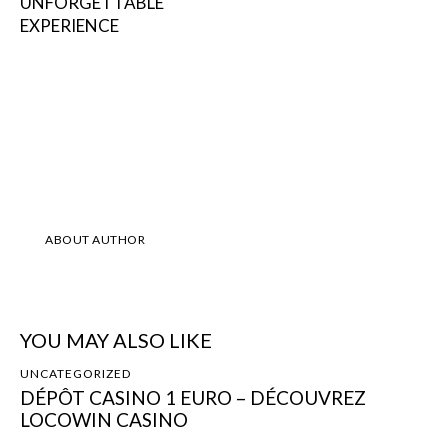
UNFORGETTABLE
EXPERIENCE
ABOUT AUTHOR
YOU MAY ALSO LIKE
UNCATEGORIZED
DÉPÔT CASINO 1 EURO – DÉCOUVREZ
LOCOWIN CASINO