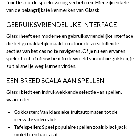
functies die de speelervaring verbeteren. Hier zijn enkele
van de belangrijkste kenmerken van Glassi:
GEBRUIKSVRIENDELIJKE INTERFACE
Glassi heeft een moderne en gebruiksvriendelijke interface
die het gemakkelijk maakt om door de verschillende
secties van het casino te navigeren. Of je nu een ervaren
speler bent of nieuw bent in de wereld van online gokken, je
zult al snel je weg kunnen vinden.
EEN BREED SCALA AAN SPELLEN
Glassi biedt een indrukwekkende selectie van spellen,
waaronder:
Gokkasten: Van klassieke fruitautomaten tot de
nieuwste video slots.
Tafelspellen: Speel populaire spellen zoals blackjack,
roulette en baccarat.