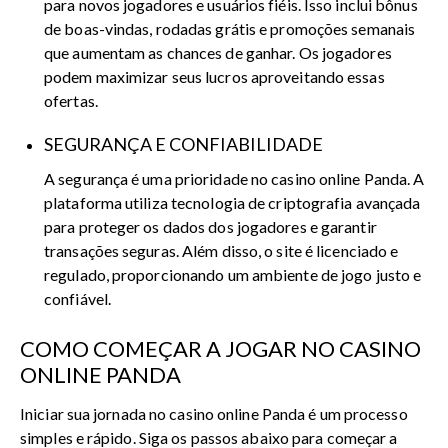
para novos jogadores e usuários fiéis. Isso inclui bônus
de boas-vindas, rodadas grátis e promoções semanais
que aumentam as chances de ganhar. Os jogadores
podem maximizar seus lucros aproveitando essas
ofertas.
SEGURANÇA E CONFIABILIDADE
A segurança é uma prioridade no casino online Panda. A
plataforma utiliza tecnologia de criptografia avançada
para proteger os dados dos jogadores e garantir
transações seguras. Além disso, o site é licenciado e
regulado, proporcionando um ambiente de jogo justo e
confiável.
COMO COMEÇAR A JOGAR NO CASINO
ONLINE PANDA
Iniciar sua jornada no casino online Panda é um processo
simples e rápido. Siga os passos abaixo para começar a