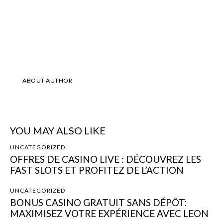
ABOUT AUTHOR
YOU MAY ALSO LIKE
UNCATEGORIZED
OFFRES DE CASINO LIVE : DÉCOUVREZ LES
FAST SLOTS ET PROFITEZ DE L’ACTION
UNCATEGORIZED
BONUS CASINO GRATUIT SANS DÉPÔT:
MAXIMISEZ VOTRE EXPÉRIENCE AVEC LEON