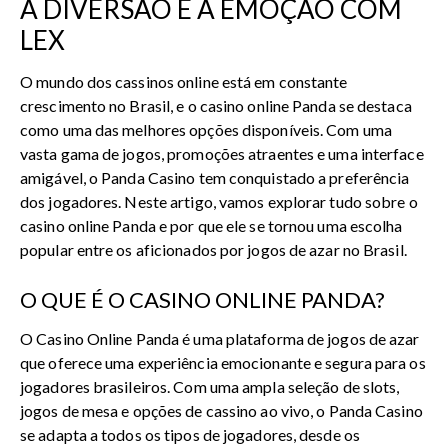
A DIVERSÃO E A EMOÇÃO COM
LEX
O mundo dos cassinos online está em constante
crescimento no Brasil, e o
casino online Panda
se destaca
como uma das melhores opções disponíveis. Com uma
vasta gama de jogos, promoções atraentes e uma interface
amigável, o Panda Casino tem conquistado a preferência
dos jogadores. Neste artigo, vamos explorar tudo sobre o
casino online Panda e por que ele se tornou uma escolha
popular entre os aficionados por jogos de azar no Brasil.
O QUE É O CASINO ONLINE PANDA?
O Casino Online Panda é uma plataforma de jogos de azar
que oferece uma experiência emocionante e segura para os
jogadores brasileiros. Com uma ampla seleção de slots,
jogos de mesa e opções de cassino ao vivo, o Panda Casino
se adapta a todos os tipos de jogadores, desde os