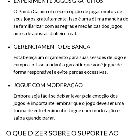
EXPERIMENTE JOGOS GRATUITOS
O Panda Casino oferece a opção de jogar muitos de
seus jogos gratuitamente. Isso é uma ótima maneira de
se familiarizar com as regras e mecânicas dos jogos
antes de apostar dinheiro real.
GERENCIAMENTO DE BANCA
Estabeleça um orçamento para suas sessões de jogo e
cumpra-o. Isso ajudará a garantir que você jogue de
forma responsável e evite perdas excessivas.
JOGUE COM MODERAÇÃO
Embora seja fácil se deixar levar pela emoção dos
jogos, é importante lembrar que o jogo deve ser uma
forma de entretenimento. Jogue com moderação e
saiba quando parar.
O QUE DIZER SOBRE O SUPORTE AO